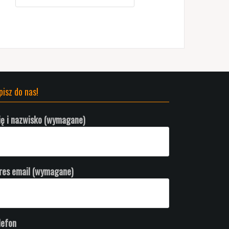
pisz do nas!
ię i nazwisko (wymagane)
res email (wymagane)
lefon