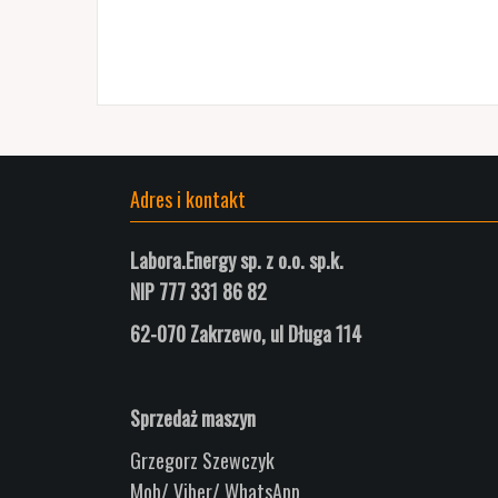
Adres i kontakt
Labora.Energy sp. z o.o. sp.k.
NIP 777 331 86 82
62-070 Zakrzewo, ul
Długa
114
Sprzedaż maszyn
Grzegorz Szewczyk
Mob/ Viber/ WhatsApp