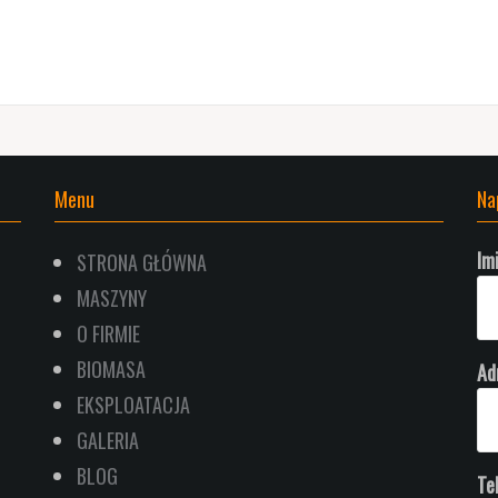
Menu
Na
Im
STRONA GŁÓWNA
MASZYNY
O FIRMIE
BIOMASA
Ad
EKSPLOATACJA
GALERIA
BLOG
Te