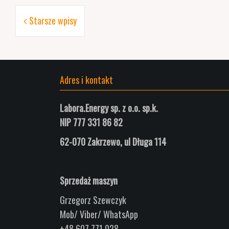
Nawigacja
Starsze wpisy
po
wpisach
Adres i kontakt
Labora.Energy sp. z o.o. sp.k.
NIP 777 331 86 82
62-070 Zakrzewo, ul
Długa
114
Sprzedaż maszyn
Grzegorz Szewczyk
Mob/ Viber/ WhatsApp
+48 607 771 028,