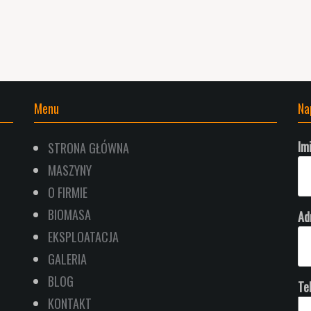
Menu
Na
Im
STRONA GŁÓWNA
MASZYNY
O FIRMIE
BIOMASA
Ad
EKSPLOATACJA
GALERIA
BLOG
Te
KONTAKT