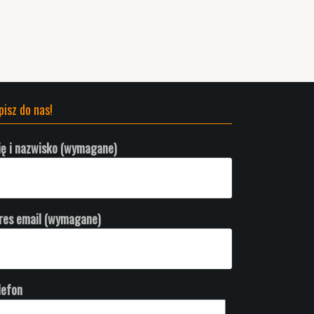
pisz do nas!
ię i nazwisko (wymagane)
res email (wymagane)
lefon