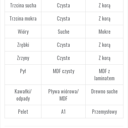
Trzcina sucha
Czysta
Z korą
Trzcina mokra
Czysta
Z korą
Wióry
Suche
Mokre
Zrębki
Czysta
Z korą
Zrzyny
Czyste
Z korą
Pył
MDF czysty
MDF z
laminatem
Kawałki/
Pływa wiórowa/
Drewno suche
odpady
MDF
Pelet
A1
Przemysłowy