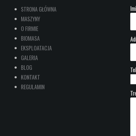
Im
STRONA GŁÓWNA
MASZYNY
O FIRMIE
BIOMASA
Ad
EKSPLOATACJA
GALERIA
BLOG
Te
KONTAKT
REGULAMIN
Tr