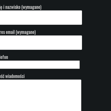
ię i nazwisko (wymagane)
res email (wymagane)
lefon
eść wiadomości