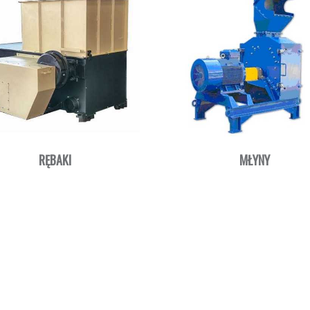
RĘBAKI
MŁYNY