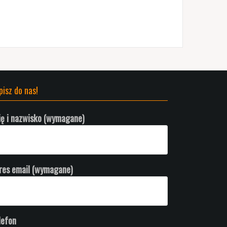
pisz do nas!
ię i nazwisko (wymagane)
res email (wymagane)
lefon