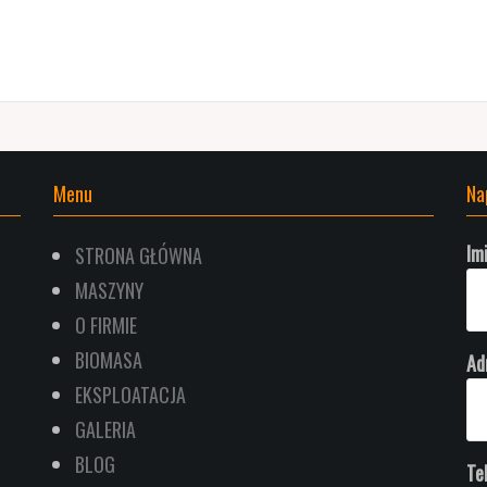
Menu
Na
Im
STRONA GŁÓWNA
MASZYNY
O FIRMIE
BIOMASA
Ad
EKSPLOATACJA
GALERIA
BLOG
Te