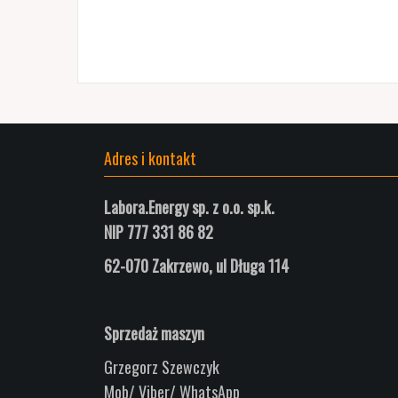
Adres i kontakt
Labora.Energy sp. z o.o. sp.k.
NIP 777 331 86 82
62-070 Zakrzewo, ul
Długa
114
Sprzedaż maszyn
Grzegorz Szewczyk
Mob/ Viber/ WhatsApp